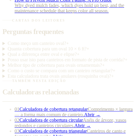
Why dyed mulch fades, which dyes hold up best, and the
maintenance schedule that keeps color all season.
CARTAS DOS LEITORES
Perguntas frequentes
Como meço um canteiro oval?
+
Quanta cobertura para um oval 10 × 6 ft?
+
Qual a diferença entre oval e elipse?
+
Posso usar isto para canteiros em formato de pista de corrida?
+
Melhor tipo de cobertura para ovais ornamentais?
+
Como o custo se compara com um canteiro retangular?
+
Esta calculadora trata ovais anulares (rosquinha oval)?
+
TAMBÉM NESTA EDIÇÃO
Calculadoras relacionadas
01
Calculadora de cobertura retangular
Comprimento × largura
— a forma mais comum de canteiro.
Abrir →
02
Calculadora de cobertura circular
Anéis de árvore, vasos
redondos e canteiros circulares.
Abrir →
03
Calculadora de cobertura triangular
Canteiros de canto e