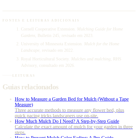
FONTES E LEITURAS ADICIONAIS
Cornell Cooperative Extension.
Mulching Guide for Home
Gardens
, Bulletin 245, revisado em 2023.
University of Minnesota Extension.
Mulch for the Home
Landscape
, revisado em 2022.
Royal Horticultural Society.
Mulches and mulching
, RHS
Advisory, consultado em 2026.
LEITURAS
Guias relacionados
How to Measure a Garden Bed for Mulch (Without a Tape
Measure)
Three accurate methods to measure any flower bed, plus
quick pacing tricks landscapers use on-site.
How Much Mulch Do I Need? A Step-by-Step Guide
Calculate the exact amount of mulch for your garden in three
steps.
How to Prevent Mulch Color Fading: A Pro Guide