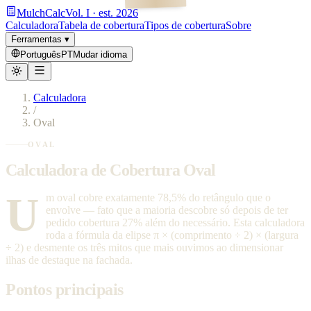
MulchCalc
Vol. I · est. 2026
Calculadora
Tabela de cobertura
Tipos de cobertura
Sobre
Ferramentas
▾
Português
PT
Mudar idioma
Calculadora
/
Oval
OVAL
Calculadora de Cobertura Oval
U
m oval cobre exatamente 78,5% do retângulo que o
envolve — fato que a maioria descobre só depois de ter
pedido cobertura 27% além do necessário. Esta calculadora
roda a fórmula da elipse π × (comprimento ÷ 2) × (largura
÷ 2) e desmente os três mitos que mais ouvimos ao dimensionar
ilhas de destaque na fachada.
Pontos principais