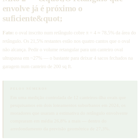
envolve já é próximo o
suficiente&quot;
Fato:
o oval inscrito num retângulo cobre π ÷ 4 ≈ 78,5% da área do
retângulo. Os 21,5% restantes estão nos quatro cantos que o oval
não alcança. Pedir o volume retangular para um canteiro oval
ultrapassa em ~27% — o bastante para deixar 4 sacos fechados na
garagem num canteiro de 200 sq ft.
PELOS NÚMEROS
Em uma medição controlada de 12 canteiros-ilha ovais que
pesquisamos em dois loteamentos suburbanos em 2024, os
moradores que usaram a estimativa do retângulo envolvente
compraram em média 26,8% a mais — dentro do
arredondamento da previsão geométrica de 27,3%.