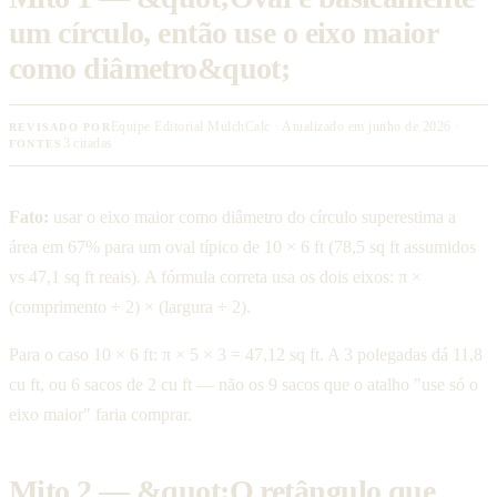
um círculo, então use o eixo maior
como diâmetro&quot;
Equipe Editorial MulchCalc · Atualizado em junho de 2026 ·
REVISADO POR
3 citadas
FONTES
Fato:
usar o eixo maior como diâmetro do círculo superestima a
área em 67% para um oval típico de 10 × 6 ft (78,5 sq ft assumidos
vs 47,1 sq ft reais). A fórmula correta usa os dois eixos: π ×
(comprimento ÷ 2) × (largura ÷ 2).
Para o caso 10 × 6 ft: π × 5 × 3 = 47,12 sq ft. A 3 polegadas dá 11,8
cu ft, ou 6 sacos de 2 cu ft — não os 9 sacos que o atalho "use só o
eixo maior" faria comprar.
Mito 2 — &quot;O retângulo que