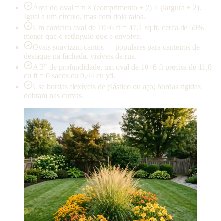
Área do oval = π × (comprimento ÷ 2) × (largura ÷ 2).
Igual a um círculo, mas com dois raios.
Um canteiro oval de 10×6 ft = 47,1 sq ft, cerca de 50%
menor que o retângulo que o envolve.
Ovais suavizam cantos — populares para canteiros de
destaque na fachada, visíveis da rua.
A 3″ de profundidade, um oval de 10×6 ft precisa de 11,8
cu ft = 6 sacos ou 0,44 cu yd.
Use bordas flexíveis de plástico ou aço; bordas rígidas
dobram nas curvas.