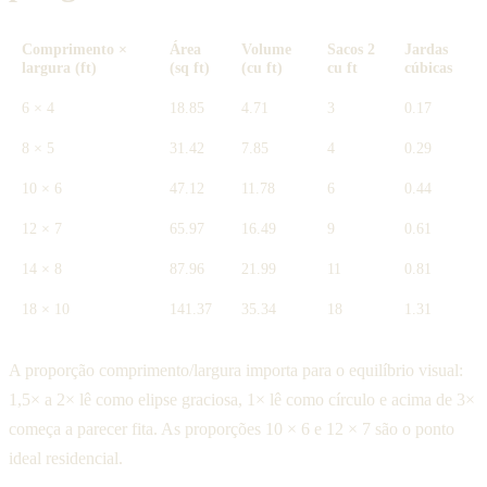
Comprimento ×
Área
Volume
Sacos 2
Jardas
largura (ft)
(sq ft)
(cu ft)
cu ft
cúbicas
6 × 4
18.85
4.71
3
0.17
8 × 5
31.42
7.85
4
0.29
10 × 6
47.12
11.78
6
0.44
12 × 7
65.97
16.49
9
0.61
14 × 8
87.96
21.99
11
0.81
18 × 10
141.37
35.34
18
1.31
A proporção comprimento/largura importa para o equilíbrio visual:
1,5× a 2× lê como elipse graciosa, 1× lê como círculo e acima de 3×
começa a parecer fita. As proporções 10 × 6 e 12 × 7 são o ponto
ideal residencial.