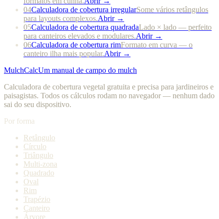
formatos em cunha.
Abrir →
04
Calculadora de cobertura irregular
Some vários retângulos
para layouts complexos.
Abrir →
05
Calculadora de cobertura quadrada
Lado × lado — perfeito
para canteiros elevados e modulares.
Abrir →
06
Calculadora de cobertura rim
Formato em curva — o
canteiro ilha mais popular.
Abrir →
MulchCalc
Um manual de campo do mulch
Calculadora de cobertura vegetal gratuita e precisa para jardineiros e
paisagistas. Todos os cálculos rodam no navegador — nenhum dado
sai do seu dispositivo.
Por forma
Retângulo
Círculo
Triângulo
Multi-zona
Quadrado
Oval
Rim
Trapézio
Canteiro
Árvore