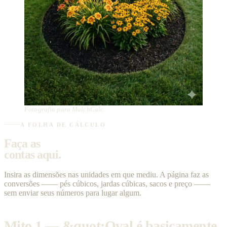
Fotografia para MulchCalc.
A FOLHA DE CÁLCULO
Faça as
contas aqui.
Insira as dimensões nas unidades em que mediu. A página faz as
conversões —— pés cúbicos, jardas cúbicas, sacos e preço ——
sem enviar seus números para lugar algum.
Mito 1 — &quot;Oval é basicamente