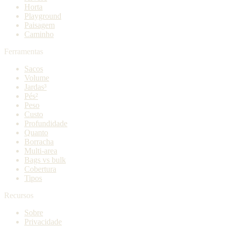
Horta
Playground
Paisagem
Caminho
Ferramentas
Sacos
Volume
Jardas³
Pés²
Peso
Custo
Profundidade
Quanto
Borracha
Multi-area
Bags vs bulk
Cobertura
Tipos
Recursos
Sobre
Privacidade