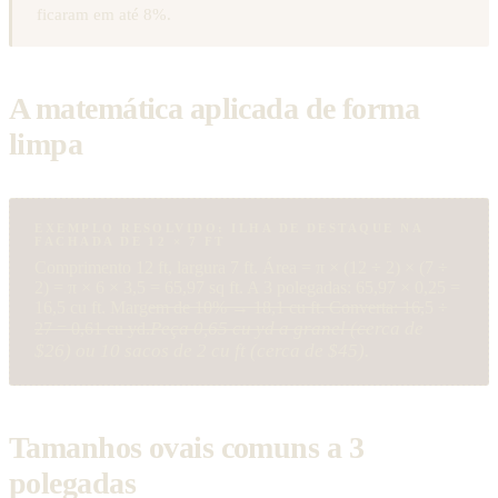
ficaram em até 8%.
A matemática aplicada de forma
limpa
EXEMPLO RESOLVIDO: ILHA DE DESTAQUE NA
FACHADA DE 12 × 7 FT
Comprimento 12 ft, largura 7 ft. Área = π × (12 ÷ 2) × (7 ÷
2) = π × 6 × 3,5 = 65,97 sq ft. A 3 polegadas: 65,97 × 0,25 =
16,5 cu ft. Margem de 10% → 18,1 cu ft. Converta: 16,5 ÷
Peça 0,65 cu yd a granel (cerca de
27 = 0,61 cu yd.
$26) ou 10 sacos de 2 cu ft (cerca de $45).
Tamanhos ovais comuns a 3
polegadas