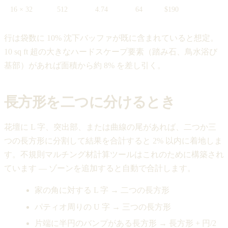
16 × 32
512
4.74
64
$190
行は袋数に 10% 沈下バッファが既に含まれていると想定。
10 sq ft 超の大きなハードスケープ要素（踏み石、鳥水浴び
基部）があれば面積から約 8% を差し引く。
長方形を二つに分けるとき
花壇に L 字、突出部、または曲線の尾があれば、二つか三
つの長方形に分割して結果を合計すると 2% 以内に着地しま
す。不規則マルチング材計算ツールはこれのために構築され
ています — ゾーンを追加すると自動で合計します。
家の角に対する L 字 → 二つの長方形
パティオ周りの U 字 → 三つの長方形
片端に半円のバンプがある長方形 → 長方形 + 円/2