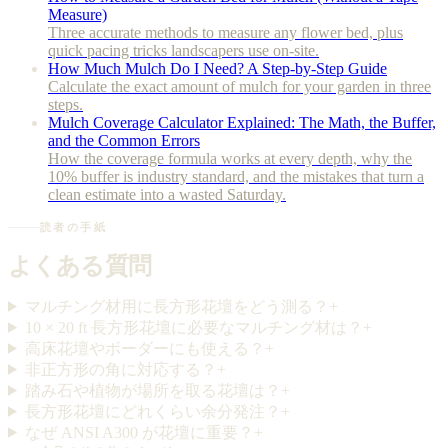
Measure)
Three accurate methods to measure any flower bed, plus
quick pacing tricks landscapers use on-site.
How Much Mulch Do I Need? A Step-by-Step Guide
Calculate the exact amount of mulch for your garden in three
steps.
Mulch Coverage Calculator Explained: The Math, the Buffer,
and the Common Errors
How the coverage formula works at every depth, why the
10% buffer is industry standard, and the mistakes that turn a
clean estimate into a wasted Saturday.
読者の手紙
よくある質問
マルチング材用に長方形花壇をどう測る？
+
10 × 20 ft 長方形花壇に必要なマルチング材は？
+
高床花壇やボーダーにも使える？
+
非正方形の角に対応する？
+
踏み石や植物が場所を取る花壇は？
+
長方形花壇にどれくらい余分発注？
+
なぜ ANSI A300 が花壇に重要？
+