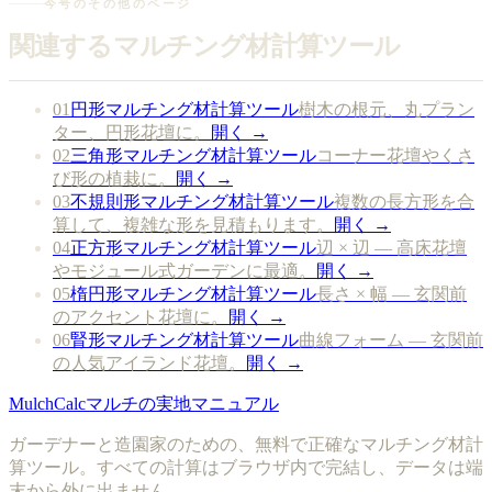
今号のその他のページ
関連するマルチング材計算ツール
01
円形マルチング材計算ツール
樹木の根元、丸プラン
ター、円形花壇に。
開く →
02
三角形マルチング材計算ツール
コーナー花壇やくさ
び形の植栽に。
開く →
03
不規則形マルチング材計算ツール
複数の長方形を合
算して、複雑な形を見積もります。
開く →
04
正方形マルチング材計算ツール
辺 × 辺 — 高床花壇
やモジュール式ガーデンに最適。
開く →
05
楕円形マルチング材計算ツール
長さ × 幅 — 玄関前
のアクセント花壇に。
開く →
06
腎形マルチング材計算ツール
曲線フォーム — 玄関前
の人気アイランド花壇。
開く →
MulchCalc
マルチの実地マニュアル
ガーデナーと造園家のための、無料で正確なマルチング材計
算ツール。すべての計算はブラウザ内で完結し、データは端
末から外に出ません。