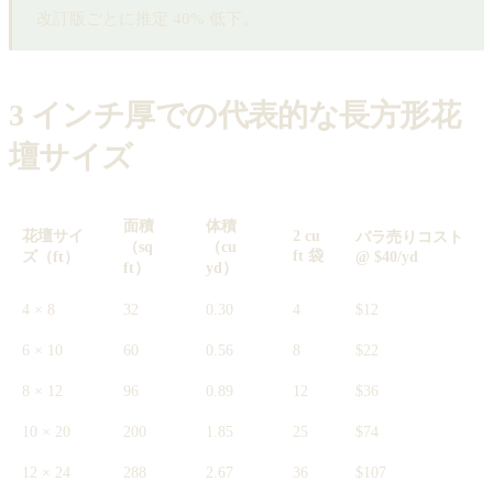
改訂版ごとに推定 40% 低下。
3 インチ厚での代表的な長方形花
壇サイズ
面積
体積
花壇サイ
2 cu
バラ売りコスト
（sq
（cu
ft 袋
ズ（ft）
@ $40/yd
ft）
yd）
4 × 8
32
0.30
4
$12
6 × 10
60
0.56
8
$22
8 × 12
96
0.89
12
$36
10 × 20
200
1.85
25
$74
12 × 24
288
2.67
36
$107