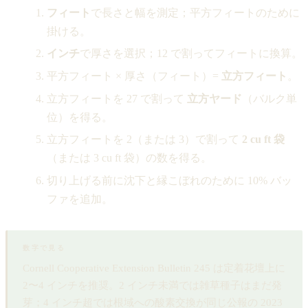
フィート
で長さと幅を測定；平方フィートのために
掛ける。
インチ
で厚さを選択；12 で割ってフィートに換算。
平方フィート × 厚さ（フィート）=
立方フィート
。
立方フィートを 27 で割って
立方ヤード
（バルク単
位）を得る。
立方フィートを 2（または 3）で割って
2 cu ft 袋
（または 3 cu ft 袋）の数を得る。
切り上げる前に沈下と縁こぼれのために 10% バッ
ファを追加。
数字で見る
Cornell Cooperative Extension Bulletin 245 は定着花壇上に
2〜4 インチを推奨。2 インチ未満では雑草種子はまだ発
芽；4 インチ超では根域への酸素交換が同じ公報の 2023