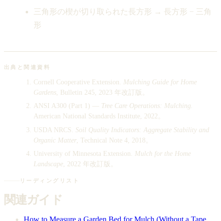
三角形の楔が切り取られた長方形 → 長方形 − 三角
形
出典と関連資料
Cornell Cooperative Extension.
Mulching Guide for Home
Gardens
, Bulletin 245, 2023 年改訂版。
ANSI A300 (Part 1) —
Tree Care Operations: Mulching.
American National Standards Institute, 2022。
USDA NRCS.
Soil Quality Indicators: Aggregate Stability and
Organic Matter
, Technical Note 4, 2018。
University of Minnesota Extension.
Mulch for the Home
Landscape
, 2022 年改訂版。
リーディングリスト
関連ガイド
How to Measure a Garden Bed for Mulch (Without a Tape