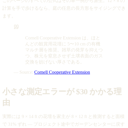
このページのすべての公式はその単一例から派生。12 × 8 の
計算を手で歩けるなら、庭の任意の長方形をサイジングでき
ます。
Cornell Cooperative Extension は、ほと
んどの観賞用花壇に 5〜10 cm の有機
マルチ層を推奨。雑草の発芽を抑えつ
つ、株元を窒息させず土壌表面のガス
交換を妨げない厚さである。
— Source:
Cornell Cooperative Extension
小さな測定エラーが $30 かかる理
由
実際には 9 × 14 ft の花壇を家主が 8 × 12 ft と推測すると面積
で 31% ずれ — プロジェクト途中でガーデンセンターに戻す