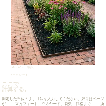
MulchCalc 撮影。
ワークシート
ここで
計算する。
測定した単位のまま寸法を入力してください。残りはページ
が —— 立方フィート、立方ヤード、袋数、価格まで —— 換