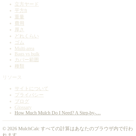
立方ヤード
平方ft
重量
費用
厚さ
どれくらい
ゴム
Multi-area
Bags vs bulk
カバー範囲
種類
リソース
サイトについて
プライバシー
ブログ
Glossary
How Much Mulch Do I Need? A Step-by-…
© 2026 MulchCalc すべての計算はあなたのブラウザ内で行わ
れます。