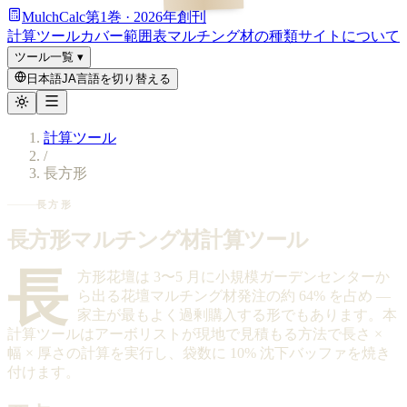
MulchCalc
第1巻 · 2026年創刊
計算ツール
カバー範囲表
マルチング材の種類
サイトについて
ツール一覧
▾
日本語
JA
言語を切り替える
計算ツール
/
長方形
長方形
長方形マルチング材計算ツール
長
方形花壇は 3〜5 月に小規模ガーデンセンターか
ら出る花壇マルチング材発注の約 64% を占め —
家主が最もよく過剰購入する形でもあります。本
計算ツールはアーボリストが現地で見積もる方法で長さ ×
幅 × 厚さの計算を実行し、袋数に 10% 沈下バッファを焼き
付けます。