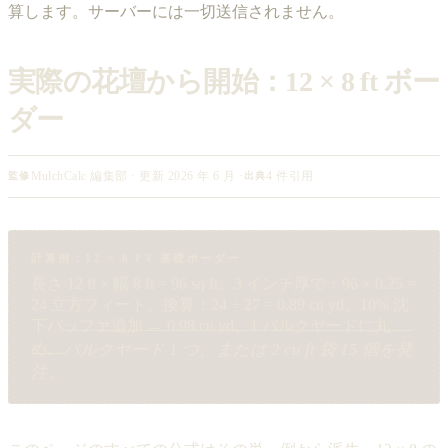
算します。サーバーには一切送信されません。
実際の花壇から開始：12 × 8 ft ボー
ダー
MulchCalc 編集部 · 更新 2026 年 6 月 ·
4 件引用
監修
出典
計算例：12 × 8 FT 基礎ボーダー
長さ 12 ft × 幅 8 ft = 96 sq ft。3 インチ厚で：96 × 0.25 =
24 立方フィート。換算：24 ÷ 27 = 0.89 cu yd。10% 沈
下バッファ追加 → 0.98 cu yd、1 バルクヤードに丸
バルクヤード 1 つ、または 2 cu ft 袋 15 個を発
め。
注。