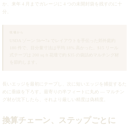
か、来年 4 月までガレージに 4 つの未開封袋を残すのに十
分。
現場から
USDA ゾーン 5b〜7a でレイアウトを手伝った郊外庭約
180 件で、目分量寸法は平均 18% 高かった。$15 リール
式テープは 200 sq ft 花壇で約 $35 の袋詰めマルチング材
を節約します。
長いエッジを最初にテープし、次に短いエッジを捕捉するた
めに垂線を下ろす。最寄りの半フィートに丸め — マルチン
グ材が沈下したら、それより厳しい精度は偽精度。
換算チェーン、ステップごとに