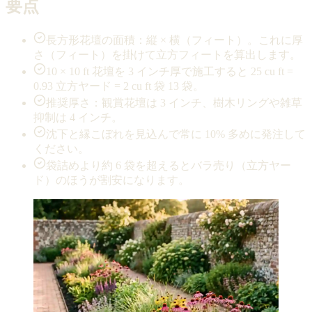
要点
長方形花壇の面積：縦 × 横（フィート）。これに厚
さ（フィート）を掛けて立方フィートを算出します。
10 × 10 ft 花壇を 3 インチ厚で施工すると 25 cu ft =
0.93 立方ヤード = 2 cu ft 袋 13 袋。
推奨厚さ：観賞花壇は 3 インチ、樹木リングや雑草
抑制は 4 インチ。
沈下と縁こぼれを見込んで常に 10% 多めに発注して
ください。
袋詰めより約 6 袋を超えるとバラ売り（立方ヤー
ド）のほうが割安になります。