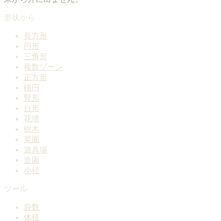
形状から
長方形
円形
三角形
複数ゾーン
正方形
楕円
腎形
台形
花壇
樹木
菜園
遊具場
造園
小径
ツール
袋数
体積