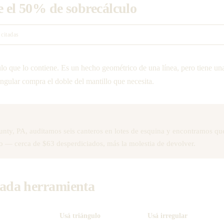
e el 50% de sobrecálculo
 citadas
ulo que lo contiene. Es un hecho geométrico de una línea, pero tiene un
ular compra el doble del mantillo que necesita.
unty, PA, auditamos seis canteros en lotes de esquina y encontramos qu
o — cerca de $63 desperdiciados, más la molestia de devolver.
cada herramienta
Usá triángulo
Usá irregular