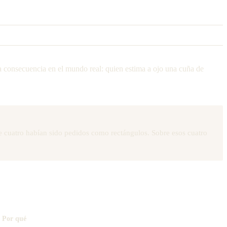
a consecuencia en el mundo real: quien estima a ojo una cuña de
e cuatro habían sido pedidos como rectángulos. Sobre esos cuatro
Por qué