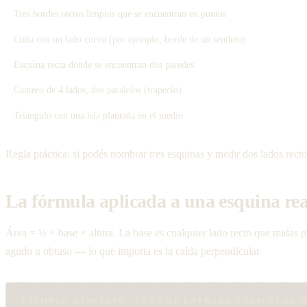
Tres bordes rectos limpios que se encuentran en puntos
Cuña con un lado curvo (por ejemplo, borde de un sendero)
Esquina recta donde se encuentran dos paredes
Cantero de 4 lados, dos paralelos (trapecio)
Triángulo con una isla plantada en el medio
Regla práctica: si podés nombrar tres esquinas y medir dos lados recto
La fórmula aplicada a una esquina rea
Área = ½ × base × altura. La base es cualquier lado recto que midas pri
agudo u obtuso — lo que importa es la caída perpendicular.
EJEMPLO RESUELTO: CUÑA DE ENTRADA VEHICULAR DE