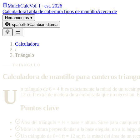
MulchCalc
Vol. I · est. 2026
Calculadora
Tabla de cobertura
Tipos de mantillo
Acerca de
Herramientas
▾
Español
ES
Cambiar idioma
Calculadora
/
Triángulo
TRIÁNGULO
Calculadora de mantillo para canteros triangu
U
n triángulo de 6 × 4 ft es exactamente la mitad de un rectán
12 cu ft extra de madera dura embolsada que no necesitan. Es
Puntos clave
Área del triángulo = ½ × base × altura. Sirve para cualquier t
Mide la altura perpendicular a la base elegida, no a lo largo d
Un triángulo de 6×4 ft = 12 sq ft, la mitad del área de un rec