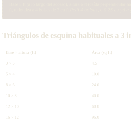
Base 8 ft (a lo largo del acceso), altura 6 ft (caída perpendicula
Pedí 4 bolsas, o 0.25 cu yd a
ft, redondeá a 4 bolsas de 2 cu ft.
Triángulos de esquina habituales a 3 
Base × altura (ft)
Área (sq ft)
3 × 3
4.5
5 × 4
10.0
8 × 6
24.0
10 × 8
40.0
12 × 10
60.0
16 × 12
96.0