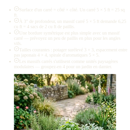
Surface d'un carré = côté × côté. Un carré 5 × 5 ft = 25 sq
ft.
À 3″ de profondeur, un massif carré 5 × 5 ft demande 6,25
cu ft = 4 sacs de 2 cu ft de paillis.
Une bordure symétrique est plus simple avec un massif
carré — prévoyez un peu de paillis en plus pour les angles
vifs.
Tailles courantes : potager surélevé 3 × 3, espacement entre
pas japonais 4 × 4, spirale d'aromatiques 5 × 5.
Les massifs carrés s'utilisent comme unités paysagères
modulaires — groupez-en 4 pour un jardin en damier.