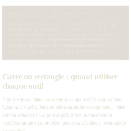
EXEMPLE RÉSOLU : UN MASSIF D'HERBES
CULINAIRES EN CÈDRE 4 × 4 FT
Côté 4 ft × côté 4 ft = 16 sq ft. À 2 pouces de profondeur
(préférable pour les herbes) : 16 × (2/12) = 2,67 cu ft.
Ajoutez une marge de 10 % → 2,93 cu ft. Arrondissez à 2
sacs de 2 cu ft, ou 1 sac de 3 cu ft avec un demi-sac restant
Commandez 2 sacs de 2 cu ft
pour le complément.
(environ 9 $) ou 1 sac de 3 cu ft (environ 6 $).
Carré ou rectangle : quand utiliser
chaque outil
N'utilisez le calculateur carré que si les quatre côtés sont vraiment
égaux (à 5 % près). Tirez un mètre sur les deux diagonales — elles
doivent coïncider à 1–2 pouces près. Sinon, le massif est un
parallélogramme ou un trapèze ; passez au calculateur rectangulaire
ou irrégulier.