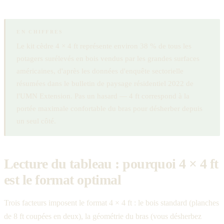
EN CHIFFRES
Le kit cèdre 4 × 4 ft représente environ 38 % de tous les
potagers surélevés en bois vendus par les grandes surfaces
américaines, d'après les données d'enquête sectorielle
résumées dans le bulletin de paysage résidentiel 2022 de
l'UMN Extension. Pas un hasard — 4 ft correspond à la
portée maximale confortable du bras pour désherber depuis
un seul côté.
Lecture du tableau : pourquoi 4 × 4 ft
est le format optimal
Trois facteurs imposent le format 4 × 4 ft : le bois standard (planches
de 8 ft coupées en deux), la géométrie du bras (vous désherbez