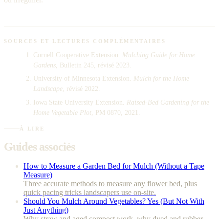
SOURCES ET LECTURES COMPLÉMENTAIRES
Cornell Cooperative Extension.
Mulching Guide for Home
Gardens
, Bulletin 245, révisé 2023.
University of Minnesota Extension.
Mulch for the Home
Landscape
, révisé 2022.
Iowa State University Extension.
Raised-Bed Gardening for the
Home Vegetable Plot
, PM 0870, 2021.
À LIRE
Guides associés
How to Measure a Garden Bed for Mulch (Without a Tape
Measure)
Three accurate methods to measure any flower bed, plus
quick pacing tricks landscapers use on-site.
Should You Mulch Around Vegetables? Yes (But Not With
Just Anything)
Why straw and aged compost work, why dyed and rubber