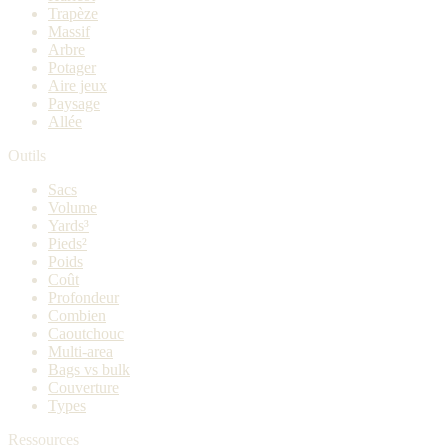
Trapèze
Massif
Arbre
Potager
Aire jeux
Paysage
Allée
Outils
Sacs
Volume
Yards³
Pieds²
Poids
Coût
Profondeur
Combien
Caoutchouc
Multi-area
Bags vs bulk
Couverture
Types
Ressources