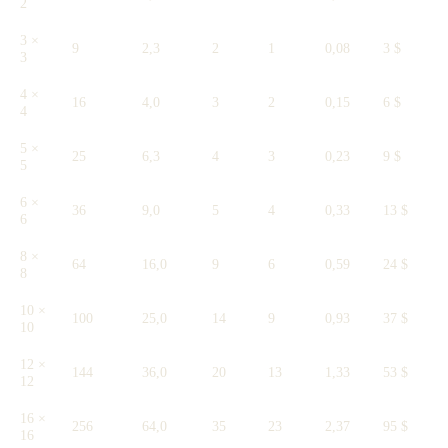
2
3 ×
9
2,3
2
1
0,08
3 $
3
4 ×
16
4,0
3
2
0,15
6 $
4
5 ×
25
6,3
4
3
0,23
9 $
5
6 ×
36
9,0
5
4
0,33
13 $
6
8 ×
64
16,0
9
6
0,59
24 $
8
10 ×
100
25,0
14
9
0,93
37 $
10
12 ×
144
36,0
20
13
1,33
53 $
12
16 ×
256
64,0
35
23
2,37
95 $
16