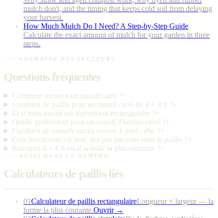
mulch don't, and the timing that keeps cold soil from delaying
your harvest.
How Much Mulch Do I Need? A Step-by-Step Guide
Calculate the exact amount of mulch for your garden in three
steps.
COURRIER DES LECTEURS
Questions fréquentes
Comment mesurer un massif carré ?
+
Combien de paillis pour un massif carré de 4 × 4 ft ?
+
Et si mon massif est légèrement rectangulaire ?
+
Quelle profondeur pour un massif d'herbes carré ?
+
Combien de massifs carrés couvre 1 yard cube ?
+
Cela fonctionne-t-il avec des pas japonais dans le paillis ?
+
Pourquoi 4 × 4 ft est-il la taille la plus courante ?
+
AUSSI DANS CE NUMÉRO
Calculateurs de paillis liés
01
Calculateur de paillis rectangulaire
Longueur × largeur — la
forme la plus courante.
Ouvrir →