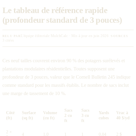
Le tableau de référence rapide
(profondeur standard de 3 pouces)
L'équipe éditoriale MulchCalc · Mis à jour en juin 2026 ·
RELU PAR
SOURCES
3 citées
Ces neuf tailles couvrent environ 90 % des potagers surélevés et
plantations modulaires résidentielles. Toutes supposent une
profondeur de 3 pouces, valeur que le Cornell Bulletin 245 indique
comme standard pour les massifs établis. Le nombre de sacs inclut
une marge de tassement de 10 %.
Sacs
Sacs
Côté
Surface
Volume
Yards
Vrac à
2 cu
3 cu
(ft)
(sq ft)
(cu ft)
cubes
40 $/yd
ft
ft
2 ×
4
1,0
1
1
0,04
2 $