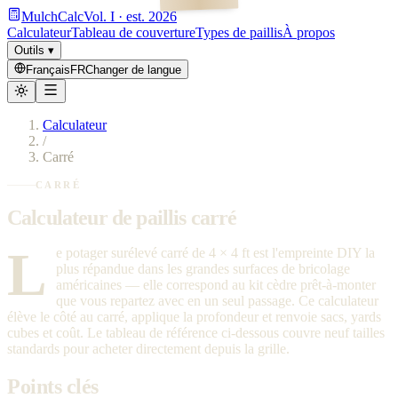
MulchCalc
Vol. I · est. 2026
Calculateur
Tableau de couverture
Types de paillis
À propos
Outils
▾
Français
FR
Changer de langue
Calculateur
/
Carré
CARRÉ
Calculateur de paillis carré
L
e potager surélevé carré de 4 × 4 ft est l'empreinte DIY la
plus répandue dans les grandes surfaces de bricolage
américaines — elle correspond au kit cèdre prêt-à-monter
que vous repartez avec en un seul passage. Ce calculateur
élève le côté au carré, applique la profondeur et renvoie sacs, yards
cubes et coût. Le tableau de référence ci-dessous couvre neuf tailles
standards pour acheter directement depuis la grille.
Points clés