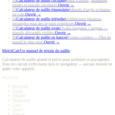
02
Calculateur de paillis circulaire
Pieds d'arbres, jardinières
rondes et massifs circulaires.
Ouvrir →
03
Calculateur de paillis triangulaire
Massifs d'angle et formes
en coin.
Ouvrir →
04
Calculateur de paillis irrégulier
Additionnez plusieurs
rectangles pour des layouts complexes.
Ouvrir →
05
Calculateur de paillis ovale
Ovales longueur × largeur —
massifs décoratifs visibles.
Ouvrir →
06
Calculateur de paillis en haricot
Formes courbes — l'îlot de
massif le plus prisé.
Ouvrir →
MulchCalc
Un manuel de terrain du paillis
Calculateur de paillis gratuit et précis pour jardiniers et paysagistes.
Tous les calculs s'effectuent dans le navigateur — aucune donnée ne
quitte votre appareil.
Par forme
Rectangle
Cercle
Triangle
Multi-zone
Carré
Ovale
Haricot