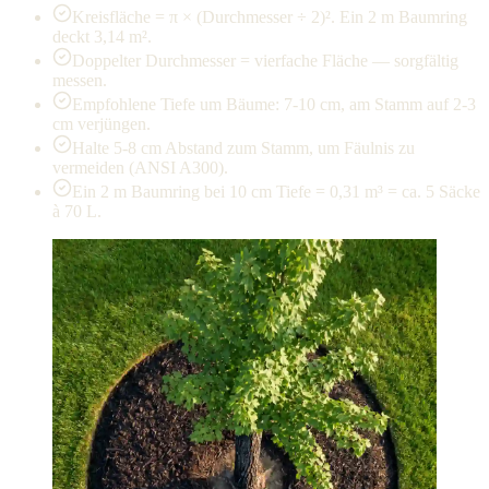
Kreisfläche = π × (Durchmesser ÷ 2)². Ein 2 m Baumring
deckt 3,14 m².
Doppelter Durchmesser = vierfache Fläche — sorgfältig
messen.
Empfohlene Tiefe um Bäume: 7-10 cm, am Stamm auf 2-3
cm verjüngen.
Halte 5-8 cm Abstand zum Stamm, um Fäulnis zu
vermeiden (ANSI A300).
Ein 2 m Baumring bei 10 cm Tiefe = 0,31 m³ = ca. 5 Säcke
à 70 L.