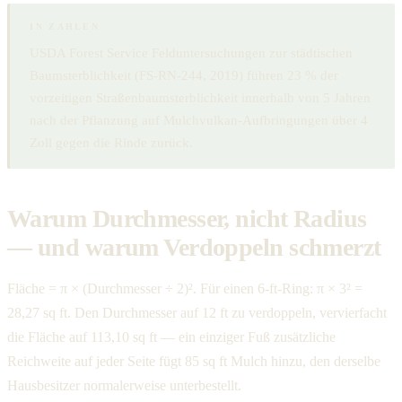
IN ZAHLEN
USDA Forest Service Felduntersuchungen zur städtischen
Baumsterblichkeit (FS-RN-244, 2019) führen 23 % der
vorzeitigen Straßenbaumsterblichkeit innerhalb von 5 Jahren
nach der Pflanzung auf Mulchvulkan-Aufbringungen über 4
Zoll gegen die Rinde zurück.
Warum Durchmesser, nicht Radius
— und warum Verdoppeln schmerzt
Fläche = π × (Durchmesser ÷ 2)². Für einen 6-ft-Ring: π × 3² =
28,27 sq ft. Den Durchmesser auf 12 ft zu verdoppeln, vervierfacht
die Fläche auf 113,10 sq ft — ein einziger Fuß zusätzliche
Reichweite auf jeder Seite fügt 85 sq ft Mulch hinzu, den derselbe
Hausbesitzer normalerweise unterbestellt.