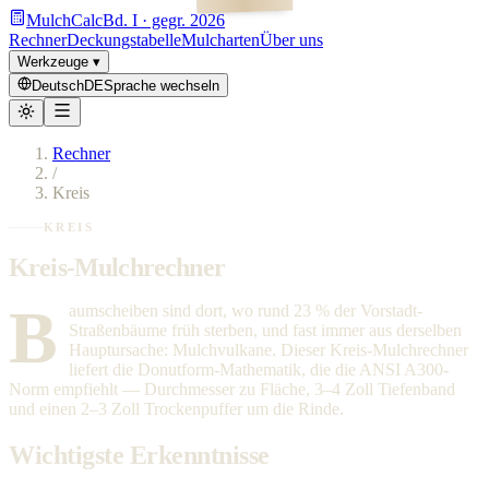
MulchCalc
Bd. I · gegr. 2026
Rechner
Deckungstabelle
Mulcharten
Über uns
Werkzeuge
▾
Deutsch
DE
Sprache wechseln
Rechner
/
Kreis
KREIS
Kreis-Mulchrechner
B
aumscheiben sind dort, wo rund 23 % der Vorstadt-
Straßenbäume früh sterben, und fast immer aus derselben
Hauptursache: Mulchvulkane. Dieser Kreis-Mulchrechner
liefert die Donutform-Mathematik, die die ANSI A300-
Norm empfiehlt — Durchmesser zu Fläche, 3–4 Zoll Tiefenband
und einen 2–3 Zoll Trockenpuffer um die Rinde.
Wichtigste Erkenntnisse