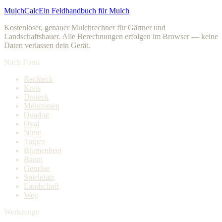
MulchCalc
Ein Feldhandbuch für Mulch
Kostenloser, genauer Mulchrechner für Gärtner und
Landschaftsbauer. Alle Berechnungen erfolgen im Browser — keine
Daten verlassen dein Gerät.
Nach Form
Rechteck
Kreis
Dreieck
Mehrzonen
Quadrat
Oval
Niere
Trapez
Blumenbeet
Baum
Gemüse
Spielplatz
Landschaft
Weg
Werkzeuge