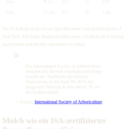
10 ft
78.54
26.2
14
0.97
12 ft
113.10
37.7
19
1.40
Ein 10-ft-Ring ist der Sweet Spot für einen Lose-Kubikyard bei 4
Zoll Tiefe. Für junge Bäume (Kaliber unter 2 Zoll) ist ein 6-ft-Ring
ausreichend und leichter unkrautfrei zu halten.
Die International Society of Arboriculture
definiert den Bereich innerhalb und knapp
jenseits der Traufkante als kritische
Wurzelzone, in der rund 80–90 % der
saugenden Wurzeln in den oberen 30 cm
des Bodens liegen.
— Source:
International Society of Arboriculture
Mulch wie ein ISA-zertifizierter