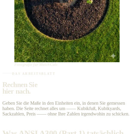
Fotografie für MulchCalc.
DAS ARBEITSBLATT
Rechnen Sie
hier nach.
Geben Sie die Maße in den Einheiten ein, in denen Sie gemessen
haben. Die Seite rechnet alles um —— Kubikfuß, Kubikyards,
Sackzahlen, Preis —— ohne Ihre Zahlen irgendwohin zu schicken.
Was ANSI A300 (Part 1) tatsächlich