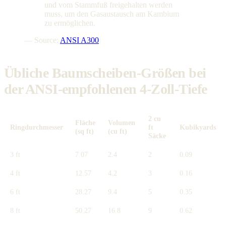
und vom Stammfuß freigehalten werden
muss, um den Gasaustausch am Kambium
zu ermöglichen.
— Source:
ANSI A300
Übliche Baumscheiben-Größen bei
der ANSI-empfohlenen 4-Zoll-Tiefe
2 cu
Fläche
Volumen
Ringdurchmesser
ft
Kubikyards
(sq ft)
(cu ft)
Säcke
3 ft
7.07
2.4
2
0.09
4 ft
12.57
4.2
3
0.16
6 ft
28.27
9.4
5
0.35
8 ft
50.27
16.8
9
0.62