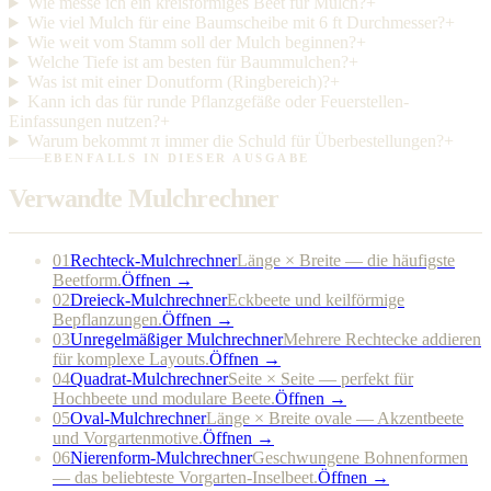
Wie messe ich ein kreisförmiges Beet für Mulch?
+
Wie viel Mulch für eine Baumscheibe mit 6 ft Durchmesser?
+
Wie weit vom Stamm soll der Mulch beginnen?
+
Welche Tiefe ist am besten für Baummulchen?
+
Was ist mit einer Donutform (Ringbereich)?
+
Kann ich das für runde Pflanzgefäße oder Feuerstellen-
Einfassungen nutzen?
+
Warum bekommt π immer die Schuld für Überbestellungen?
+
EBENFALLS IN DIESER AUSGABE
Verwandte Mulchrechner
01
Rechteck-Mulchrechner
Länge × Breite — die häufigste
Beetform.
Öffnen →
02
Dreieck-Mulchrechner
Eckbeete und keilförmige
Bepflanzungen.
Öffnen →
03
Unregelmäßiger Mulchrechner
Mehrere Rechtecke addieren
für komplexe Layouts.
Öffnen →
04
Quadrat-Mulchrechner
Seite × Seite — perfekt für
Hochbeete und modulare Beete.
Öffnen →
05
Oval-Mulchrechner
Länge × Breite ovale — Akzentbeete
und Vorgartenmotive.
Öffnen →
06
Nierenform-Mulchrechner
Geschwungene Bohnenformen
— das beliebteste Vorgarten-Inselbeet.
Öffnen →