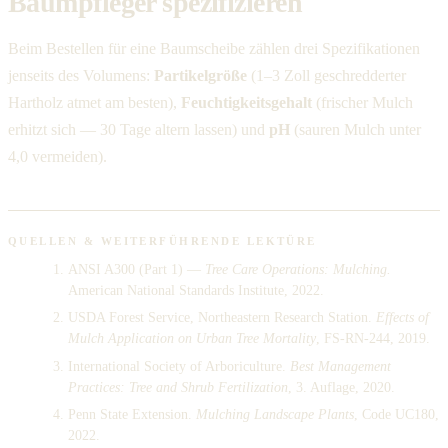
Baumpfleger spezifizieren
Beim Bestellen für eine Baumscheibe zählen drei Spezifikationen
jenseits des Volumens:
Partikelgröße
(1–3 Zoll geschredderter
Hartholz atmet am besten),
Feuchtigkeitsgehalt
(frischer Mulch
erhitzt sich — 30 Tage altern lassen) und
pH
(sauren Mulch unter
4,0 vermeiden).
QUELLEN & WEITERFÜHRENDE LEKTÜRE
ANSI A300 (Part 1) —
Tree Care Operations: Mulching.
American National Standards Institute, 2022.
USDA Forest Service, Northeastern Research Station.
Effects of
Mulch Application on Urban Tree Mortality
, FS-RN-244, 2019.
International Society of Arboriculture.
Best Management
Practices: Tree and Shrub Fertilization
, 3. Auflage, 2020.
Penn State Extension.
Mulching Landscape Plants
, Code UC180,
2022.