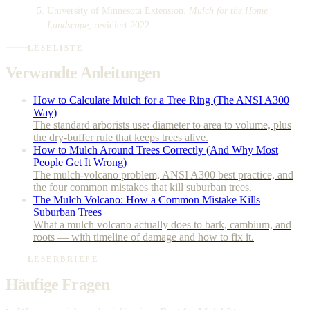
University of Minnesota Extension.
Mulch for the Home
Landscape
, revidiert 2022.
LESELISTE
Verwandte Anleitungen
How to Calculate Mulch for a Tree Ring (The ANSI A300
Way)
The standard arborists use: diameter to area to volume, plus
the dry-buffer rule that keeps trees alive.
How to Mulch Around Trees Correctly (And Why Most
People Get It Wrong)
The mulch-volcano problem, ANSI A300 best practice, and
the four common mistakes that kill suburban trees.
The Mulch Volcano: How a Common Mistake Kills
Suburban Trees
What a mulch volcano actually does to bark, cambium, and
roots — with timeline of damage and how to fix it.
LESERBRIEFE
Häufige Fragen